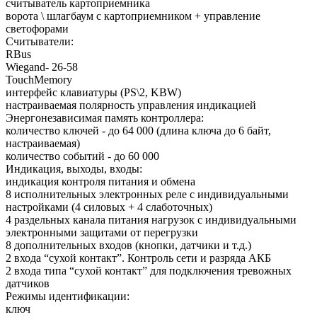
считыватель картоприемника
ворота \ шлагбаум с картоприемником + управление
светофорами
Считыватели:
RBus
Wiegand- 26-58
TouchMemory
интерфейс клавиатуры (PS\2, KBW)
настраиваемая полярность управления индикацией
Энергонезависимая память контроллера:
количество ключей - до 64 000 (длина ключа до 6 байт,
настраиваемая)
количество событий - до 60 000
Индикация, выходы, входы:
индикация контроля питания и обмена
8 исполнительных электронных реле с индивидуальными
настройками (4 силовых + 4 слаботочных)
4 раздельных канала питания нагрузок с индивидуальными
электронными защитами от перегрузки
8 дополнительных входов (кнопки, датчики и т.д.)
2 входа “сухой контакт”. Контроль сети и разряда АКБ
2 входа типа “сухой контакт” для подключения тревожных
датчиков
Режимы идентификации:
ключ