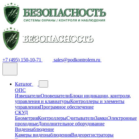
+7 (495) 150-10-71
sales@podkontrolem.ru
Каталог
ОПС
Извещатели
Оповещатели
Блоки индикации, контроля,
управления и клавиатуры
Контроллеры и элементы
управления
Програмное обеспечение
СКУД
Биометрия
Контроллеры
Считыватели
Замки
Электронные
проходные
Дополнительное оборудование
Видеонаблюдение
Камеры видеонаблюдения
Видеорегистраторы