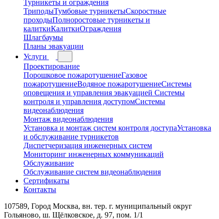
Турникеты и ограждения
Триподы
Тумбовые турникеты
Скоростные
проходы
Полноростовые турникеты и
калитки
Калитки
Ограждения
Шлагбаумы
Планы эвакуации
Услуги
Проектирование
Порошковое пожаротушение
Газовое
пожаротушение
Водяное пожаротушение
Системы
оповещения и управления эвакуацией
Системы
контроля и управления доступом
Системы
видеонаблюдения
Монтаж видеонаблюдения
Установка и монтаж систем контроля доступа
Установка
и обслуживание турникетов
Диспетчеризация инженерных систем
Мониторинг инженерных коммуникаций
Обслуживание
Обслуживание систем видеонаблюдения
Сертификаты
Контакты
107589, Город Москва, вн. тер. г. муниципальный округ
Гольяново, ш. Щёлковское, д. 97, пом. 1/1