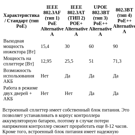
IEEE
IEEE
UPOE
802.3BT
802.3AF
802.3AT
802.3BT
Характеристика
(тип 4)
(тип 1)
(ТИП 2)
(тип 3)
/ Стандарт (тип
PoE++
PoE
POE+
PoE++
PoE)
Alternativ
Alternative
Alternative
Alternative
A
A
A
A
Выходная
мощность
15,4
30
60
90
инжектора [Вт]
Мощность на
12,95
25,5
51
71,3
сплиттере [Вт]
Возможность
использования
Нет
Да
Да
Да
АКБ
Работа в режиме
двух дверей +
Нет
Нет
Да
Да
АКБ
Встроенный сплиттер имеет собственный блок питания. Это
позволяет устанавливать в корпус контроллера
аккумуляторную батарею, поэтому в случае потери
напряжения контроллер сможет проработать еще 8-12 часов.
Кроме того, встроенный блок питания имеет надежную