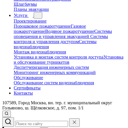
Шлагбаумы
Планы эвакуации
Услуги
Проектирование
Порошковое пожаротушение
Газовое
пожаротушение
Водяное пожаротушение
Системы
оповещения и управления эвакуацией
Системы
контроля и управления доступом
Системы
видеонаблюдения
Монтаж видеонаблюдения
Установка и монтаж систем контроля доступа
Установка
и обслуживание турникетов
Диспетчеризация инженерных систем
Мониторинг инженерных коммуникаций
Обслуживание
Обслуживание систем видеонаблюдения
Сертификаты
Контакты
107589, Город Москва, вн. тер. г. муниципальный округ
Гольяново, ш. Щёлковское, д. 97, пом. 1/1