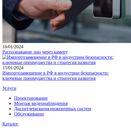
16
/01/2024
Распознавание лиц через камеру
15
/01/2024
Импортозамещение в РФ в индустрии безопасности:
ключевые преимущества и стратегия развития
Услуги
Проектирование
Монтаж видеонаблюдения
Диспетчеризация инженерных систем
Обслуживание
Каталог