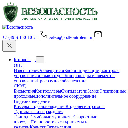
+7 (495) 150-10-71
sales@podkontrolem.ru
Каталог
ОПС
Извещатели
Оповещатели
Блоки индикации, контроля,
управления и клавиатуры
Контроллеры и элементы
управления
Програмное обеспечение
СКУД
Биометрия
Контроллеры
Считыватели
Замки
Электронные
проходные
Дополнительное оборудование
Видеонаблюдение
Камеры видеонаблюдения
Видеорегистраторы
Турникеты и ограждения
Триподы
Тумбовые турникеты
Скоростные
проходы
Полноростовые турникеты и
калитки
Калитки
Ограждения