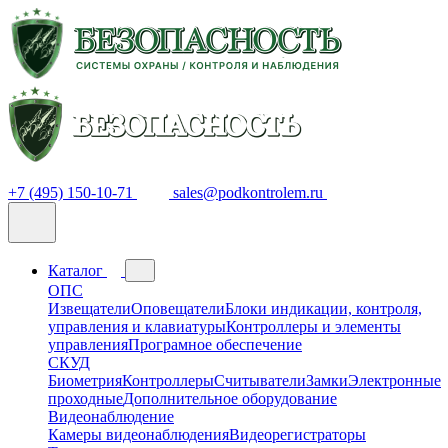
+7 (495) 150-10-71
sales@podkontrolem.ru
Каталог
ОПС
Извещатели
Оповещатели
Блоки индикации, контроля,
управления и клавиатуры
Контроллеры и элементы
управления
Програмное обеспечение
СКУД
Биометрия
Контроллеры
Считыватели
Замки
Электронные
проходные
Дополнительное оборудование
Видеонаблюдение
Камеры видеонаблюдения
Видеорегистраторы