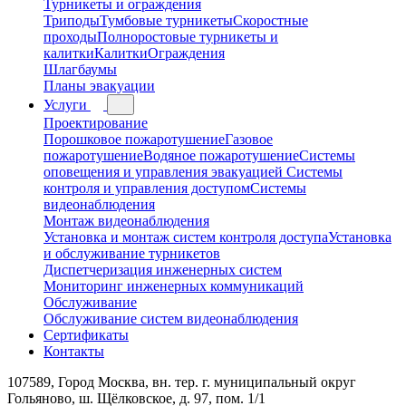
Турникеты и ограждения
Триподы
Тумбовые турникеты
Скоростные
проходы
Полноростовые турникеты и
калитки
Калитки
Ограждения
Шлагбаумы
Планы эвакуации
Услуги
Проектирование
Порошковое пожаротушение
Газовое
пожаротушение
Водяное пожаротушение
Системы
оповещения и управления эвакуацией
Системы
контроля и управления доступом
Системы
видеонаблюдения
Монтаж видеонаблюдения
Установка и монтаж систем контроля доступа
Установка
и обслуживание турникетов
Диспетчеризация инженерных систем
Мониторинг инженерных коммуникаций
Обслуживание
Обслуживание систем видеонаблюдения
Сертификаты
Контакты
107589, Город Москва, вн. тер. г. муниципальный округ
Гольяново, ш. Щёлковское, д. 97, пом. 1/1